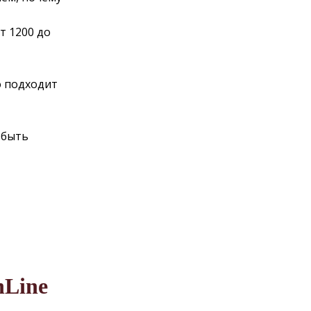
т 1200 до
о подходит
 быть
nLine