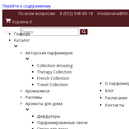
Перейти к содержимому
По всем вопросам:
8 (952) 948-89-18
modamaria@list.
Корзина
0
Искать...
Главная
Каталог
Авторская парфюмерия
Collection Amazing
Therapy Collection
French Collection
О парфюме
Travel Collection
Блог
Аромасмеси
Распивы
Расписание
Ароматы для дома
Контакты
Диффузоры
Парфюмированные свечи
Спреи для дома