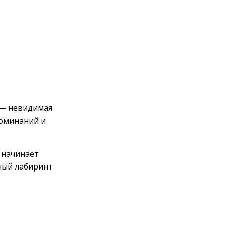
а — невидимая
поминаний и
г начинает
ный лабиринт