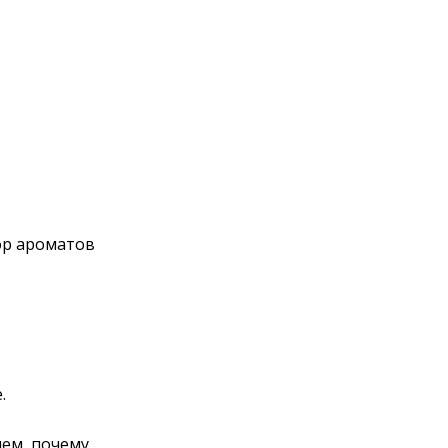
ор ароматов
.
ием, почему