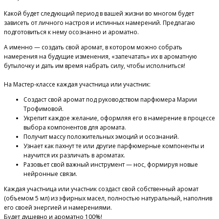
Какой будет следующий период в вашей жизни во многом будет
зависеть от личного настроя и истинных намерений. Предлагаю
подготовиться к нему осознанно и ароматно.
А именно — создать свой аромат, в котором можно собрать
намерения на будущие изменения, «запечатать» их в ароматную
бутылочку и дать им время набрать силу, чтобы исполниться!
⠀
На Мастер-классе каждая участница или участник:
Создаст свой аромат под руководством парфюмера Марии
Трофимовой.
Укрепит каждое желание, оформляя его в намерение в процессе
выбора компонентов для аромата.
Получит массу положительных эмоций и осознаний.
Узнает как пахнут те или другие парфюмерные компоненты и
научится их различать в ароматах.
Разовьет свой важный инструмент — нос, формируя новые
нейронные связи.
Каждая участница или участник создаст свой собственный аромат
(объемом 5 мл) из эфирных масел, полностью натуральный, наполнив
его своей энергией и намерениями.
Будет душевно и ароматно 100%!