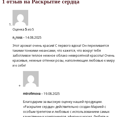
1 отзыв на
Раскрытие сердца
Оценка
5
из 5
n_ross
–
14.08.2025
Этот аромат очень красив! С первого вдоха! Он переливается
такими тонкими нюансами, что кажется, что вокруг тебя
заботливое теплое нежное облако невероятной красоты! Очень
красивые, нежные оттенки розы, наполняющие любовью к миру
и к себе!
mtrofimova
–
19.08.2025
Благодарим за высокую оценку нашей продукции.
«Раскрытие сердце» действительно создан Марией с
особым трепетом и любовью с использованием самых
качественных компонентов, эфирных масел. Любите и